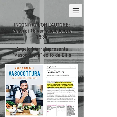
INCONTRO CON L'AUTORE:
Venerdì 18 gennaio alle ore
18:30
Angelo Marrali presenta
"Vasocottura" edito da Eifis