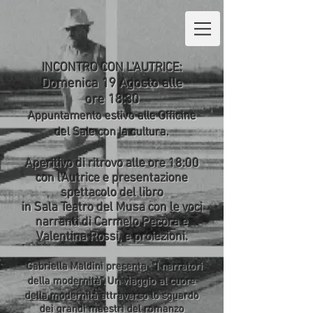
INCONTRO CON L'AUTRICE:
Domenica 19 Agosto alle
ore 18:30
Appuntamento estivo alle Officine
del Sale con la cultura.
Aperitivo di ritrovo alle ore 18:00
con l'Autrice e presentazione
spettacolo del libro
in Sala Teatro del Musa
con le voci
narranti di Carmelo Pecora e
Valentina Rossi, e proiezioni.
Gabriella Maldini presenta
"I narratori
della modernità".
Un viaggio al cuore
della modernità attraverso lo sguardo
dei grandi maestri del romanzo