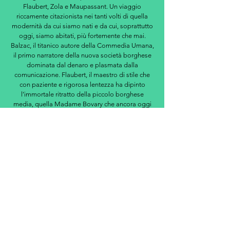
Flaubert, Zola e Maupassant. Un viaggio
riccamente citazionista nei tanti volti di quella
modernità da cui siamo nati e da cui, soprattutto
oggi, siamo abitati, più fortemente che mai.
Balzac, il titanico autore della Commedia Umana,
il primo narratore della nuova società borghese
dominata dal denaro e plasmata dalla
comunicazione. Flaubert, il maestro di stile che
con paziente e rigorosa lentezza ha dipinto
l’immortale ritratto della piccolo borghese
media, quella Madame Bovary che ancora oggi
si dibatte fra le nostre mura. Zola, l’esperto
d’immagine la cui opera costituisce l’affresco più
spettacolare della Francia moderna. Dagli
splendori delle cortigiane dell’Opera alle miserie
delle miniere, dal trionfo della società dei
consumi dei grandi magazzini fino al dominio
degli astratti imperi finanziari. Maupassant. Il
geniale allievo che ha messo a nudo
l’irrimediabile solitudine, l’alienazione e la follia
dell’uomo moderno, anticipando la discesa agli
inferi di quell’inconscio che deflagrerà nel ’900.