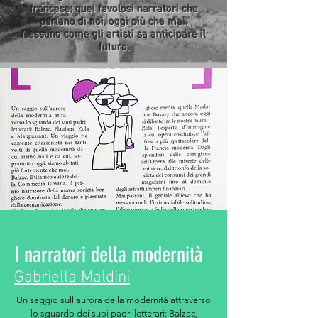
francese; quei favolosi narratori che
parlano di noi, oggi più che mai.
Nessuno come gli artisti sa anticipare il
futuro.
I narratori della modernità
Gabriella Maldini
Un saggio sull’aurora della modernità attraverso
lo sguardo dei suoi padri letterari: Balzac,