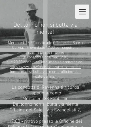
Del tonno non si butta via
niente!
Mercoledì 28 Febbraio alle Officine del Sale a
Cervia, ritrovo dalle 17:00 per seguire la
"scarnatura" del tonno
(su prenotazione max 8/10)
alle 20:30 cena (vedi info, menu e prenotazioni)
http://www.slowfoodravenna.it/event/del-
tonno-non-si-butta-via-niente-officine-del-
sale-cervia/
La condotta di Ravenna ti ricorda
l'appuntamento
Mercoledì 28 Febbraio
Del tonno non si butta via niente
Officine del Sale - Via Evangelisti 2,
Cervia
17:00 - ritrovo presso le Officine del